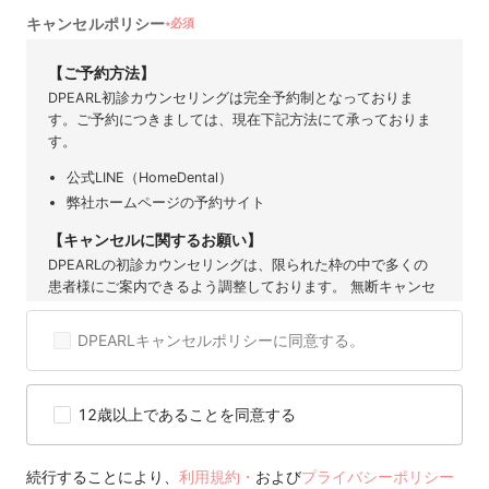
キャンセルポリシー
必須
★
【ご予約方法】
DPEARL初診カウンセリングは完全予約制となっておりま
す。ご予約につきましては、現在下記方法にて承っておりま
す。
公式LINE（HomeDental）
弊社ホームページの予約サイト
【キャンセルに関するお願い】
DPEARLの初診カウンセリングは、限られた枠の中で多くの
患者様にご案内できるよう調整しております。 無断キャンセ
ルや直前のご連絡は、他の患者様の機会を奪うだけでなく、
提携歯科医院にも大きなご迷惑となります。 そのため、ご予
DPEARLキャンセルポリシーに同意する。
約後のキャンセルは原則お控えいただきますようお願い申し
上げます。 度重なるキャンセルや無断キャンセルが確認され
た場合には、当サービスのご利用を制限または停止させてい
12歳以上であることを同意する
ただくことがございますので、 何卒ご理解とご協力をお願い
いたします。
【キャンセル可能期間】
続行することにより、
利用規約・
および
プライバシーポリシー