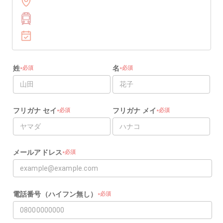
姓
名
必須
必須
★
★
★
★
フリガナ セイ
フリガナ メイ
必須
必須
★
★
★
★
メールアドレス
必須
★
★
電話番号（ハイフン無し）
必須
★
★