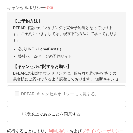
キャンセルポリシー
必須
★
【ご予約方法】
DPEARL初診カウンセリングは完全予約制となっておりま
す。ご予約につきましては、現在下記方法にて承っておりま
す。
公式LINE（HomeDental）
弊社ホームページの予約サイト
【キャンセルに関するお願い】
DPEARLの初診カウンセリングは、限られた枠の中で多くの
患者様にご案内できるよう調整しております。 無断キャンセ
ルや直前のご連絡は、他の患者様の機会を奪うだけでなく、
提携歯科医院にも大きなご迷惑となります。 そのため、ご予
DPEARLキャンセルポリシーに同意する。
約後のキャンセルは原則お控えいただきますようお願い申し
上げます。 度重なるキャンセルや無断キャンセルが確認され
た場合には、当サービスのご利用を制限または停止させてい
12歳以上であることを同意する
ただくことがございますので、 何卒ご理解とご協力をお願い
いたします。
【キャンセル可能期間】
続行することにより、
利用規約・
および
プライバシーポリシー