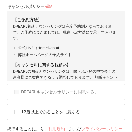
キャンセルポリシー
必須
★
【ご予約方法】
DPEARL初診カウンセリングは完全予約制となっておりま
す。ご予約につきましては、現在下記方法にて承っておりま
す。
公式LINE（HomeDental）
弊社ホームページの予約サイト
【キャンセルに関するお願い】
DPEARLの初診カウンセリングは、限られた枠の中で多くの
患者様にご案内できるよう調整しております。 無断キャンセ
ルや直前のご連絡は、他の患者様の機会を奪うだけでなく、
提携歯科医院にも大きなご迷惑となります。 そのため、ご予
DPEARLキャンセルポリシーに同意する。
約後のキャンセルは原則お控えいただきますようお願い申し
上げます。 度重なるキャンセルや無断キャンセルが確認され
た場合には、当サービスのご利用を制限または停止させてい
12歳以上であることを同意する
ただくことがございますので、 何卒ご理解とご協力をお願い
いたします。
【キャンセル可能期間】
続行することにより、
利用規約・
および
プライバシーポリシー