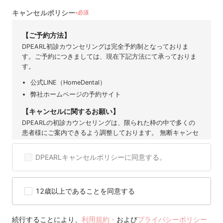
キャンセルポリシー
必須
★
【ご予約方法】
DPEARL初診カウンセリングは完全予約制となっておりま
す。ご予約につきましては、現在下記方法にて承っておりま
す。
公式LINE（HomeDental）
弊社ホームページの予約サイト
【キャンセルに関するお願い】
DPEARLの初診カウンセリングは、限られた枠の中で多くの
患者様にご案内できるよう調整しております。 無断キャンセ
ルや直前のご連絡は、他の患者様の機会を奪うだけでなく、
提携歯科医院にも大きなご迷惑となります。 そのため、ご予
DPEARLキャンセルポリシーに同意する。
約後のキャンセルは原則お控えいただきますようお願い申し
上げます。 度重なるキャンセルや無断キャンセルが確認され
た場合には、当サービスのご利用を制限または停止させてい
12歳以上であることを同意する
ただくことがございますので、 何卒ご理解とご協力をお願い
いたします。
【キャンセル可能期間】
続行することにより、
利用規約・
および
プライバシーポリシー