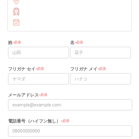
姓
名
必須
必須
★
★
★
★
フリガナ セイ
フリガナ メイ
必須
必須
★
★
★
★
メールアドレス
必須
★
★
電話番号（ハイフン無し）
必須
★
★