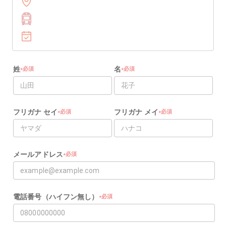
姓
名
必須
必須
★
★
★
★
フリガナ セイ
フリガナ メイ
必須
必須
★
★
★
★
メールアドレス
必須
★
★
電話番号（ハイフン無し）
必須
★
★