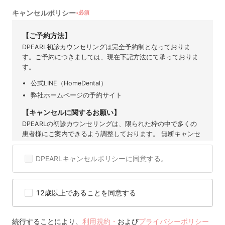
キャンセルポリシー
必須
★
【ご予約方法】
DPEARL初診カウンセリングは完全予約制となっておりま
す。ご予約につきましては、現在下記方法にて承っておりま
す。
公式LINE（HomeDental）
弊社ホームページの予約サイト
【キャンセルに関するお願い】
DPEARLの初診カウンセリングは、限られた枠の中で多くの
患者様にご案内できるよう調整しております。 無断キャンセ
ルや直前のご連絡は、他の患者様の機会を奪うだけでなく、
提携歯科医院にも大きなご迷惑となります。 そのため、ご予
DPEARLキャンセルポリシーに同意する。
約後のキャンセルは原則お控えいただきますようお願い申し
上げます。 度重なるキャンセルや無断キャンセルが確認され
た場合には、当サービスのご利用を制限または停止させてい
12歳以上であることを同意する
ただくことがございますので、 何卒ご理解とご協力をお願い
いたします。
【キャンセル可能期間】
続行することにより、
利用規約・
および
プライバシーポリシー