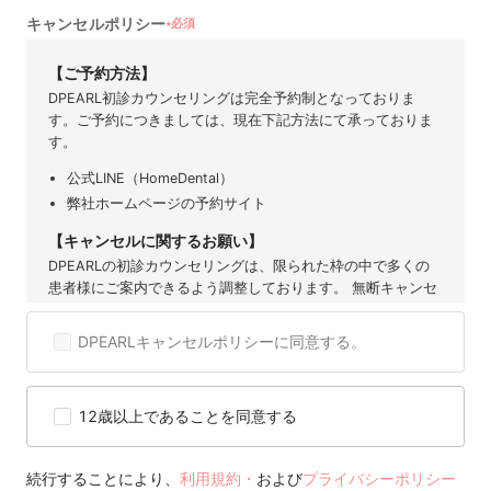
キャンセルポリシー
必須
★
【ご予約方法】
DPEARL初診カウンセリングは完全予約制となっておりま
す。ご予約につきましては、現在下記方法にて承っておりま
す。
公式LINE（HomeDental）
弊社ホームページの予約サイト
【キャンセルに関するお願い】
DPEARLの初診カウンセリングは、限られた枠の中で多くの
患者様にご案内できるよう調整しております。 無断キャンセ
ルや直前のご連絡は、他の患者様の機会を奪うだけでなく、
提携歯科医院にも大きなご迷惑となります。 そのため、ご予
DPEARLキャンセルポリシーに同意する。
約後のキャンセルは原則お控えいただきますようお願い申し
上げます。 度重なるキャンセルや無断キャンセルが確認され
た場合には、当サービスのご利用を制限または停止させてい
12歳以上であることを同意する
ただくことがございますので、 何卒ご理解とご協力をお願い
いたします。
【キャンセル可能期間】
続行することにより、
利用規約・
および
プライバシーポリシー