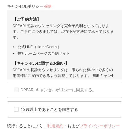
キャンセルポリシー
必須
★
【ご予約方法】
DPEARL初診カウンセリングは完全予約制となっておりま
す。ご予約につきましては、現在下記方法にて承っておりま
す。
公式LINE（HomeDental）
弊社ホームページの予約サイト
【キャンセルに関するお願い】
DPEARLの初診カウンセリングは、限られた枠の中で多くの
患者様にご案内できるよう調整しております。 無断キャンセ
ルや直前のご連絡は、他の患者様の機会を奪うだけでなく、
提携歯科医院にも大きなご迷惑となります。 そのため、ご予
DPEARLキャンセルポリシーに同意する。
約後のキャンセルは原則お控えいただきますようお願い申し
上げます。 度重なるキャンセルや無断キャンセルが確認され
た場合には、当サービスのご利用を制限または停止させてい
12歳以上であることを同意する
ただくことがございますので、 何卒ご理解とご協力をお願い
いたします。
【キャンセル可能期間】
続行することにより、
利用規約・
および
プライバシーポリシー