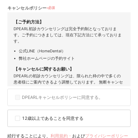
キャンセルポリシー
必須
★
【ご予約方法】
DPEARL初診カウンセリングは完全予約制となっておりま
す。ご予約につきましては、現在下記方法にて承っておりま
す。
公式LINE（HomeDental）
弊社ホームページの予約サイト
【キャンセルに関するお願い】
DPEARLの初診カウンセリングは、限られた枠の中で多くの
患者様にご案内できるよう調整しております。 無断キャンセ
ルや直前のご連絡は、他の患者様の機会を奪うだけでなく、
提携歯科医院にも大きなご迷惑となります。 そのため、ご予
DPEARLキャンセルポリシーに同意する。
約後のキャンセルは原則お控えいただきますようお願い申し
上げます。 度重なるキャンセルや無断キャンセルが確認され
た場合には、当サービスのご利用を制限または停止させてい
12歳以上であることを同意する
ただくことがございますので、 何卒ご理解とご協力をお願い
いたします。
【キャンセル可能期間】
続行することにより、
利用規約・
および
プライバシーポリシー