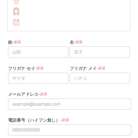
姓
名
必須
必須
★
★
★
★
フリガナ セイ
フリガナ メイ
必須
必須
★
★
★
★
メールアドレス
必須
★
★
電話番号（ハイフン無し）
必須
★
★