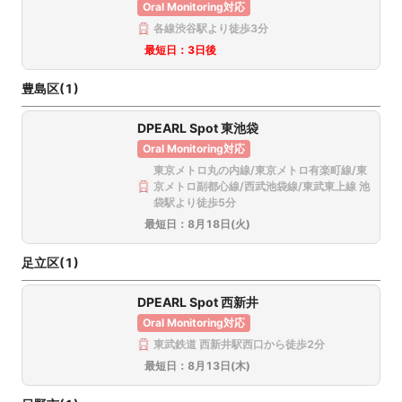
東京都大田区山王1丁目7−4ミュージションプラス大森山王1階
Oral Monitoring対応
各線渋谷駅より徒歩3分
このクリニックを選択
最短日：
3日後
豊島区(1)
DPEARL Spot 東池袋
Oral Monitoring対応
東京都世田谷区玉川3-36-13 エクセランビル1F
東京メトロ丸の内線/東京メトロ有楽町線/東
京メトロ副都心線/西武池袋線/東武東上線 池
このクリニックを選択
袋駅より徒歩5分
最短日：
8月18日(火)
足立区(1)
DPEARL Spot 西新井
東京都渋谷区道玄坂2-25-12道玄坂通2F
Oral Monitoring対応
このクリニックを選択
東武鉄道 西新井駅西口から徒歩2分
最短日：
8月13日(木)