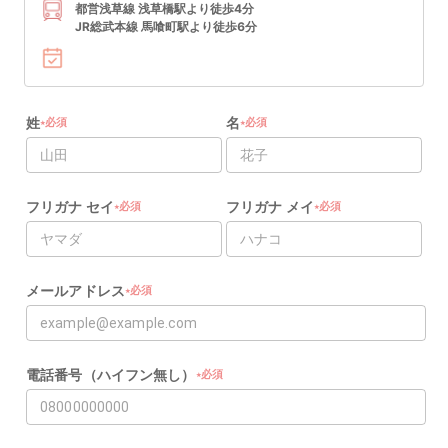
都営浅草線 浅草橋駅より徒歩4分
JR総武本線 馬喰町駅より徒歩6分
姓
名
必須
必須
★
★
★
★
フリガナ セイ
フリガナ メイ
必須
必須
★
★
★
★
メールアドレス
必須
★
★
電話番号（ハイフン無し）
必須
★
★