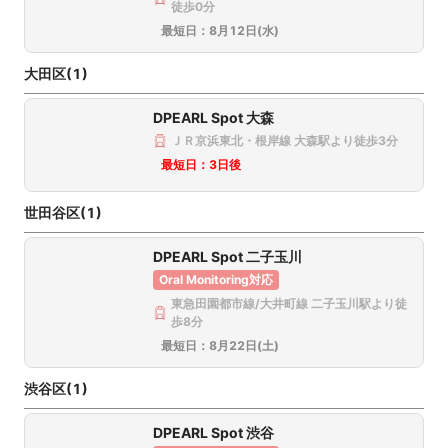
徒歩0分
東京都台東区浅草橋1－24－3 杉木立ビル2Ｆ
最短日：
8月12日(水)
このクリニックを選択
大田区(1)
DPEARL Spot 大森
ＪＲ京浜東北・根岸線 大森駅より徒歩3分
東京都墨田区墨田４丁目１−２
最短日：
3日後
このクリニックを選択
世田谷区(1)
DPEARL Spot 二子玉川
Oral Monitoring対応
東急田園都市線/大井町線 二子玉川駅より徒
東京都品川区旗の台２丁目７−２
歩8分
最短日：
8月22日(土)
このクリニックを選択
渋谷区(1)
DPEARL Spot 渋谷