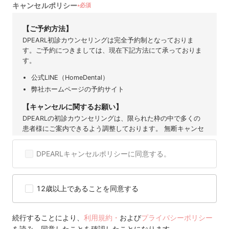
キャンセルポリシー
必須
★
【ご予約方法】
DPEARL初診カウンセリングは完全予約制となっておりま
す。ご予約につきましては、現在下記方法にて承っておりま
す。
公式LINE（HomeDental）
弊社ホームページの予約サイト
【キャンセルに関するお願い】
DPEARLの初診カウンセリングは、限られた枠の中で多くの
患者様にご案内できるよう調整しております。 無断キャンセ
ルや直前のご連絡は、他の患者様の機会を奪うだけでなく、
提携歯科医院にも大きなご迷惑となります。 そのため、ご予
DPEARLキャンセルポリシーに同意する。
約後のキャンセルは原則お控えいただきますようお願い申し
上げます。 度重なるキャンセルや無断キャンセルが確認され
た場合には、当サービスのご利用を制限または停止させてい
12歳以上であることを同意する
ただくことがございますので、 何卒ご理解とご協力をお願い
いたします。
【キャンセル可能期間】
続行することにより、
利用規約・
および
プライバシーポリシー
を読み、同意したことを確認したことになります。
ご予約のキャンセルやご変更は、前日の営業時間内まで