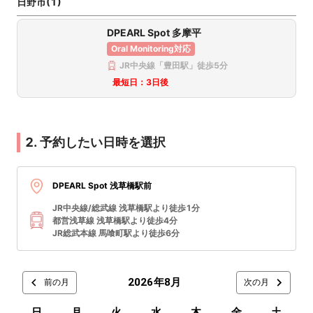
日野市(1)
DPEARL Spot 多摩平
Oral Monitoring対応
東京都豊島区東池袋1-15-1 菱山ビル6F
JR中央線「豊田駅」徒歩5分
最短日：
3日後
このクリニックを選択
2. 予約したい日時を選択
東京都足立区西新井栄町２丁目３−２ ヤオキビル3階
DPEARL Spot 浅草橋駅前
このクリニックを選択
JR中央線/総武線 浅草橋駅より徒歩1分
都営浅草線 浅草橋駅より徒歩4分
JR総武本線 馬喰町駅より徒歩6分
東京都日野市多摩平1-5-14 マンション多摩101
2026年8月
前の月
次の月
このクリニックを選択
日
月
火
水
木
金
土