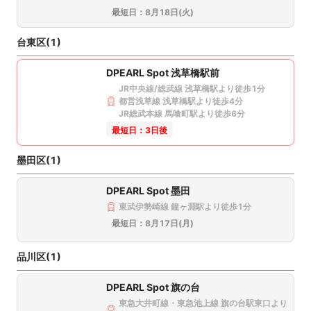
最短日：
8月18日(火)
台東区(1)
東京都中央区日本橋室町1-13−4 ムロマチ斎藤ビル2F
DPEARL Spot 浅草橋駅前
このクリニックを選択
JR中央線/総武線 浅草橋駅より徒歩1分
都営浅草線 浅草橋駅より徒歩4分
JR総武本線 馬喰町駅より徒歩6分
最短日：
3日後
墨田区(1)
DPEARL Spot 墨田
東武伊勢崎線 鐘ヶ淵駅より徒歩1分
東京都港区芝3-17-12 第2Mビル 1F
最短日：
8月17日(月)
このクリニックを選択
品川区(1)
DPEARL Spot 旗の台
東急大井町線・東急池上線 旗の台駅東口より