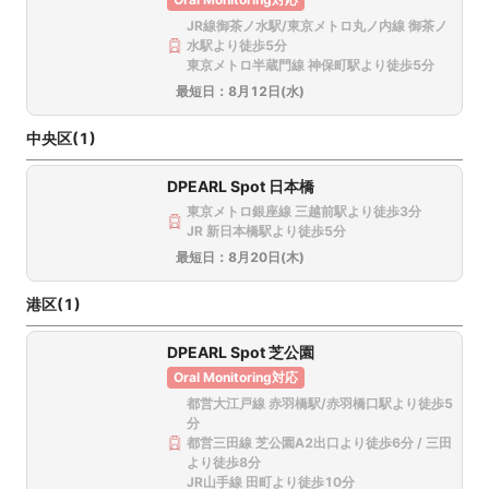
JR線御茶ノ水駅/東京メトロ丸ノ内線 御茶ノ
水駅より徒歩5分
東京メトロ半蔵門線 神保町駅より徒歩5分
最短日：
8月12日(水)
中央区(1)
DPEARL Spot 日本橋
東京メトロ銀座線 三越前駅より徒歩3分
東京都千代田区西神田１丁目３−６ ゼネラル神田ビル1F
JR 新日本橋駅より徒歩5分
最短日：
8月20日(木)
このクリニックを選択
港区(1)
DPEARL Spot 芝公園
Oral Monitoring対応
東京都千代田区神田小川町3丁目8-10メアリヒト御茶ノ水ビル１
都営大江戸線 赤羽橋駅/赤羽橋口駅より徒歩5
階
分
都営三田線 芝公園A2出口より徒歩6分 / 三田
このクリニックを選択
より徒歩8分
JR山手線 田町より徒歩10分